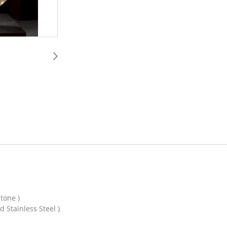
stone )
d Stainless Steel )