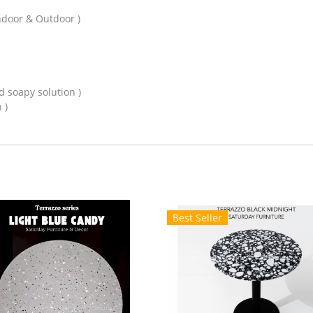
ndoor & Outdoor )
ld soapy solution )
 )
Best Seller