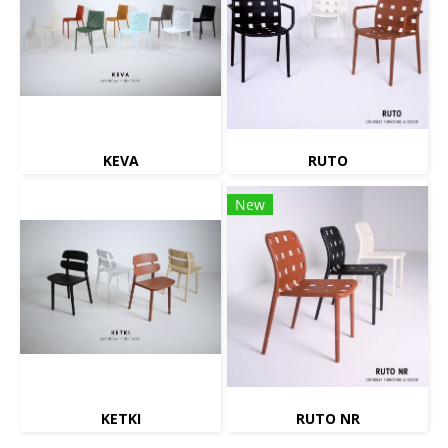
KEVA
RUTO
New
KETKI
RUTO NR