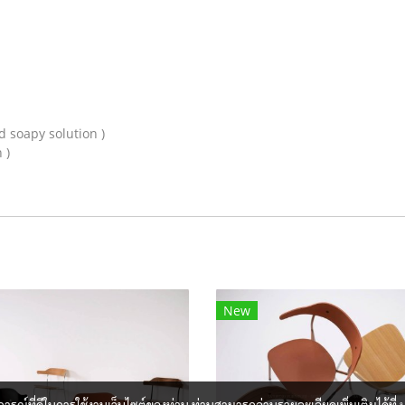
ld soapy solution )
 )
New