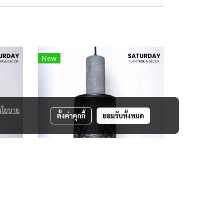
New
นโยบาย
ตั้งค่าคุกกี้
ยอมรับทั้งหมด
6
โคมไฟ Li-KT6028