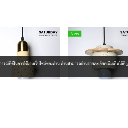
New
บการณ์ที่ดีในการใช้งานเว็บไซต์ของท่าน ท่านสามารถอ่านรายละเอียดเพิ่มเติมได้ที่
โคมไฟ Li-KT6057
โคมไฟ Li-KT421