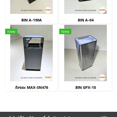
BIN A-190A
BIN A-04
New
New
ถังขยะ MAX-SN476
BIN GPX-10